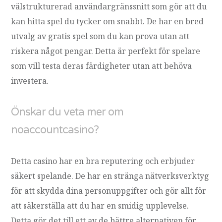
välstrukturerad användargränssnitt som gör att du
kan hitta spel du tycker om snabbt. De har en bred
utvalg av gratis spel som du kan prova utan att
riskera något pengar. Detta är perfekt för spelare
som vill testa deras färdigheter utan att behöva
investera.
Önskar du veta mer om
noaccountcasino?
Detta casino har en bra reputering och erbjuder
säkert spelande. De har en stränga nätverksverktyg
för att skydda dina personuppgifter och gör allt för
att säkerställa att du har en smidig upplevelse.
Detta gör det till ett av de bättre alternativen för