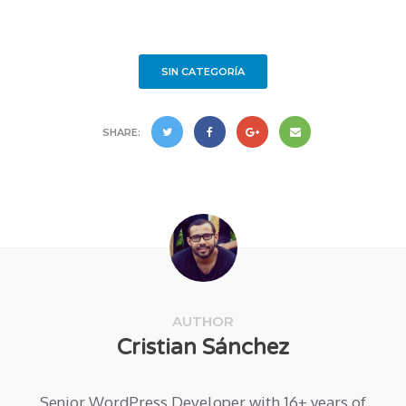
SIN CATEGORÍA
SHARE:
AUTHOR
Cristian Sánchez
Senior WordPress Developer with 16+ years of