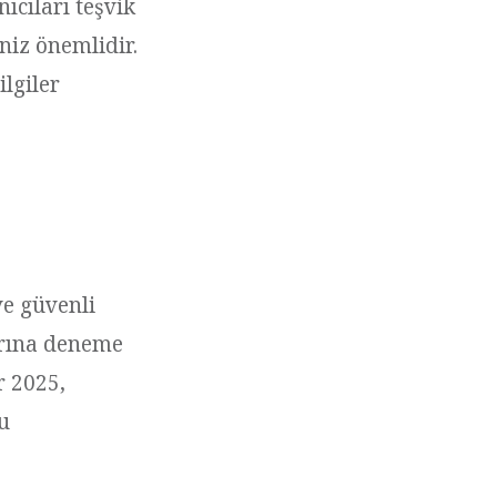
ıcıları teşvik
eniz önemlidir.
ilgiler
ve güvenli
larına deneme
r 2025,
u