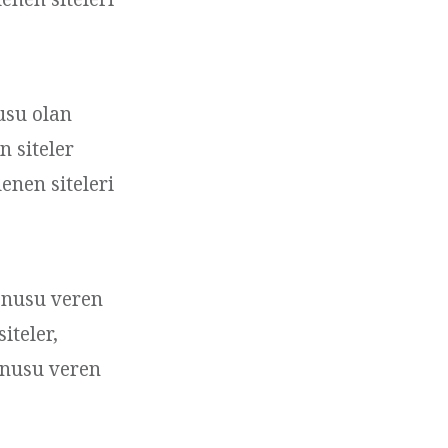
usu olan
n siteler
enen siteleri
onusu veren
iteler,
onusu veren