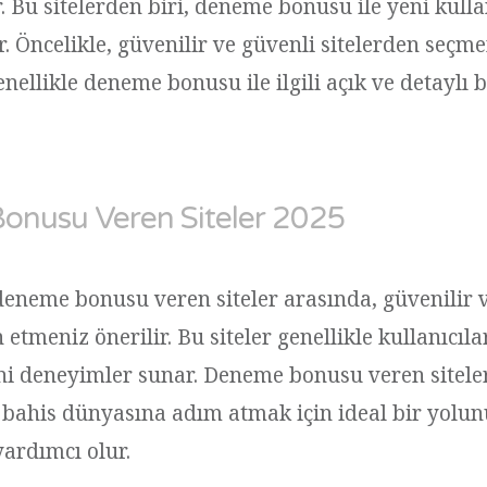
 Bu sitelerden biri, deneme bonusu ile yeni kullan
r. Öncelikle, güvenilir ve güvenli sitelerden seçm
enellikle deneme bonusu ile ilgili açık ve detaylı b
nusu Veren Siteler 2025
deneme bonusu veren siteler arasında, güvenilir 
h etmeniz önerilir. Bu siteler genellikle kullanıcı
ni deneyimler sunar. Deneme bonusu veren sitele
n bahis dünyasına adım atmak için ideal bir yolun
ardımcı olur.