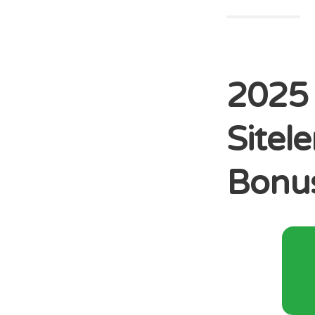
2025
Sitel
Bonus