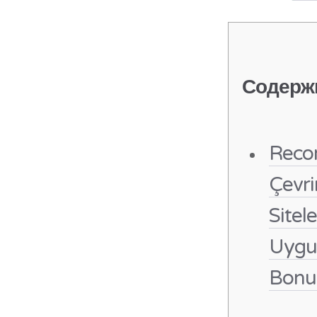
Содерж
Reco
Çevri
Sitele
Uygu
Bonus