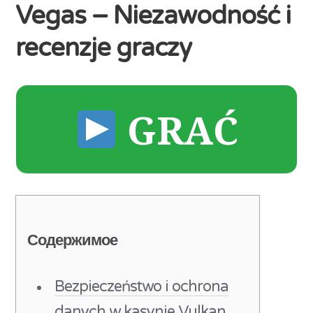
Vegas – Niezawodność i
recenzje graczy
GRAĆ
Содержимое
Bezpieczeństwo i ochrona
danych w kasynie Vulkan