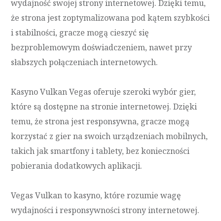
wydajność swojej strony internetowej. Dzięki temu,
że strona jest zoptymalizowana pod kątem szybkości
i stabilności, gracze mogą cieszyć się
bezproblemowym doświadczeniem, nawet przy
słabszych połączeniach internetowych.
Kasyno Vulkan Vegas oferuje szeroki wybór gier,
które są dostępne na stronie internetowej. Dzięki
temu, że strona jest responsywna, gracze mogą
korzystać z gier na swoich urządzeniach mobilnych,
takich jak smartfony i tablety, bez konieczności
pobierania dodatkowych aplikacji.
Vegas Vulkan to kasyno, które rozumie wagę
wydajności i responsywności strony internetowej.