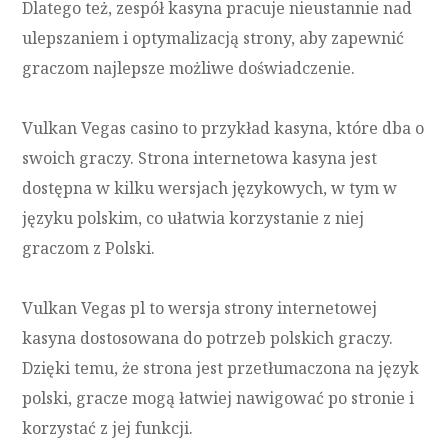
Dlatego też, zespół kasyna pracuje nieustannie nad
ulepszaniem i optymalizacją strony, aby zapewnić
graczom najlepsze możliwe doświadczenie.
Vulkan Vegas casino to przykład kasyna, które dba o
swoich graczy. Strona internetowa kasyna jest
dostępna w kilku wersjach językowych, w tym w
języku polskim, co ułatwia korzystanie z niej
graczom z Polski.
Vulkan Vegas pl to wersja strony internetowej
kasyna dostosowana do potrzeb polskich graczy.
Dzięki temu, że strona jest przetłumaczona na język
polski, gracze mogą łatwiej nawigować po stronie i
korzystać z jej funkcji.