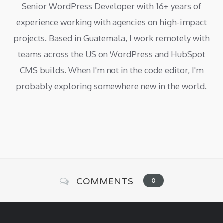
Senior WordPress Developer with 16+ years of
experience working with agencies on high-impact
projects. Based in Guatemala, I work remotely with
teams across the US on WordPress and HubSpot
CMS builds. When I'm not in the code editor, I'm
probably exploring somewhere new in the world.
COMMENTS
0